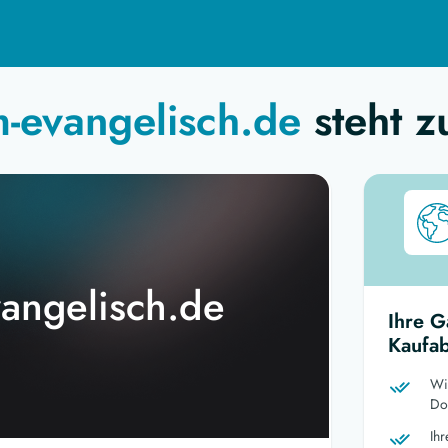
-evangelisch.de
steht z
angelisch.de
Ihre G
Kaufab
Wi
Dom
Ih